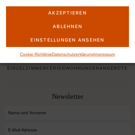
Standard Einzelzimmer
Kleines Einzelzimmer
AKZEPTIEREN
Hotelplan
Angebote
ABLEHNEN
Ferien­wohnungen
Aktuelles
EINSTELLUNGEN ANSEHEN
Cookie-Richtlinie
Datenschutzerklärung
Impressum
Adresse Hotel:
HOME
DOPPELZIMMER
FAMILIENZIMMER
Hauptstraße 42
54570 Neroth – Vulkaneifel
EINZELZIMMER
FERIEN­WOHNUNGEN
ANGEBOTE
Deutschland
An- & Abreise:
Check-In: 15.00 - 20.00 Uhr
Newsletter
Check-Out: 8.00 - 11.00 Uhr
Reservierung:
Telefon:
+49 (65 91) 98 47 17
Hier geh es zum kontaktformular