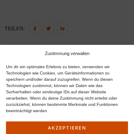
TEILEN:
Zustimmung verwalten
Um dir ein optimales Erlebnis zu bieten, verwenden wir
Technologien wie Cookies, um Geräteinformationen zu
speichern und/oder darauf zuzugreifen. Wenn du diesen
Home
Technologien zustimmst, können wir Daten wie das
Doppelzimmer
Surfverhalten oder eindeutige IDs auf dieser Website
Mäusezimmer
Hochzeitssuite
verarbeiten. Wenn du deine Zustimmung nicht erteilst oder
Standard Doppelzimmer
zurückziehst, können bestimmte Merkmale und Funktionen
Kleines Doppelzimmer
beeinträchtigt werden.
Familienzimmer
Romantik Familienzimmer für 4 Personen
AKZEPTIEREN
Einzelzimmer
Standard Einzelzimmer